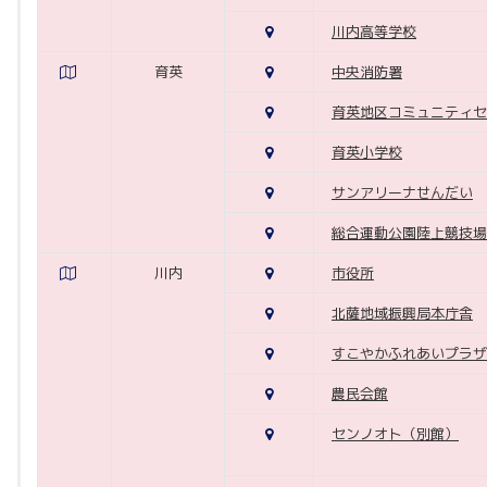
川内高等学校
育英
中央消防署
育英地区コミュニティセ
育英小学校
サンアリーナせんだい
総合運動公園陸上競技場
川内
市役所
北薩地域振興局本庁舎
すこやかふれあいプラザ
農民会館
センノオト（別館）