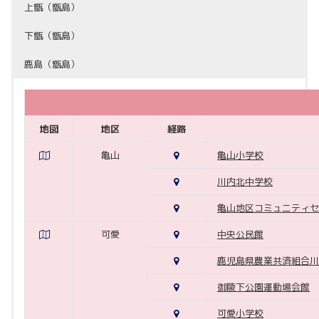
上甑（甑島）
下甑（甑島）
鹿島（甑島）
地図
地区
経路
亀山
亀山小学校
川内北中学校
亀山地区コミュニティセ
可愛
中央公民館
鹿児島県農業共済組合川
御陵下公園運動場会館
可愛小学校