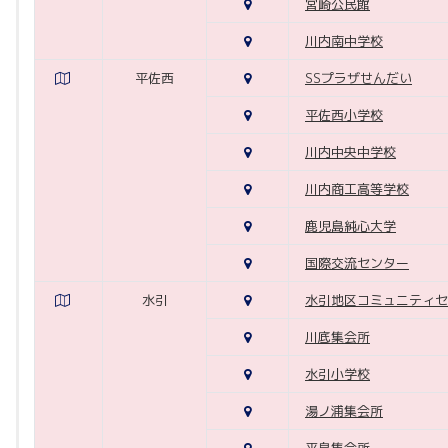
宮崎公民館
川内南中学校
平佐西
SSプラザせんだい
平佐西小学校
川内中央中学校
川内商工高等学校
鹿児島純心大学
国際交流センター
水引
水引地区コミュニティセ
川底集会所
水引小学校
湯ノ浦集会所