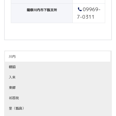
09969-
薩摩川内市下甑支所
7-0311
川内
樋脇
入来
東郷
祁答院
里（甑島）