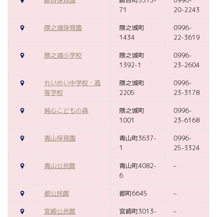
勝目保育園
勝目町5315-
0996-
71
20-2243
隈之城保育園
隈之城町
0996-
1434
22-3619
隈之城小学校
隈之城町
0996-
1392-1
23-2604
れいめい中学校・高
隈之城町
0996-
等学校
2205
23-3178
純心こどもの森
隈之城町
0996-
1001
23-6168
青山保育園
青山町3637-
0996-
1
25-3324
青山公民館
青山町4082-
–
6
都公民館
都町6645
–
宮崎公民館
宮崎町3013-
–