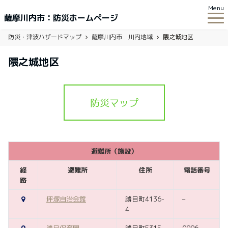
Menu
薩摩川内市：防災ホームページ
防災・津波ハザードマップ
薩摩川内市 川内地域
隈之城地区
隈之城地区
防災マップ
避難所（施設）
経
避難所
住所
電話番号
路
坪塚自治会館
勝目町4136-
–
4