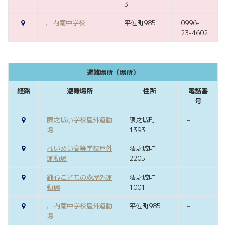
3
川内南中学校
平佐町985
0996-
23-4602
避難場所（場所）
経路
避難場所
住所
電話番
号
隈之城小学校屋外運動
隈之城町
–
場
1393
れいめい高等学校屋外
隈之城町
–
運動場
2205
純心こどもの森屋外運
隈之城町
–
動場
1001
川内南中学校屋外運動
平佐町985
–
場