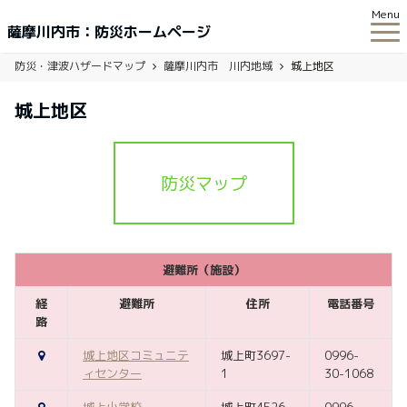
Menu
薩摩川内市：防災ホームページ
防災・津波ハザードマップ
薩摩川内市 川内地域
城上地区
城上地区
防災マップ
避難所（施設）
経
避難所
住所
電話番号
路
城上地区コミュニテ
城上町3697-
0996-
ィセンター
1
30-1068