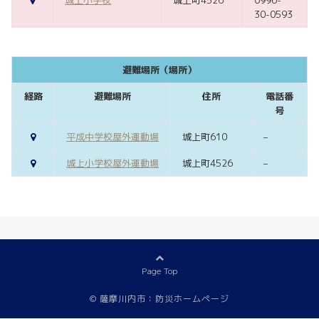
城上小学校
城上町4526
0996-
30-0593
避難場所（場所）
経路
避難場所
住所
電話番
号
平成中学校屋外運動場
城上町610
–
城上小学校屋外運動場
城上町4526
–
Page Top
©
薩摩川内市：防災ホームページ